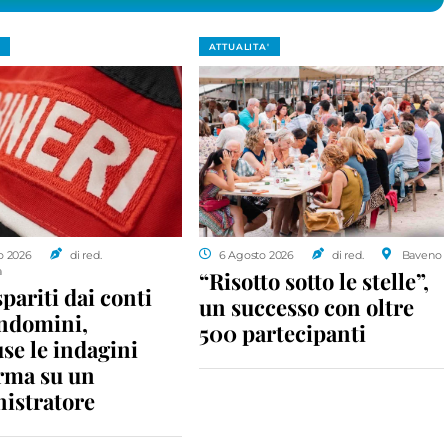
ATTUALITA'
o 2026
di red.
6 Agosto 2026
di red.
Baveno
a
“Risotto sotto le stelle”,
spariti dai conti
un successo con oltre
ondomini,
500 partecipanti
se le indagini
rma su un
istratore