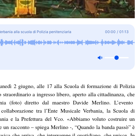
rbania alla scuola di Polizia penitenziaria
00:00
/
01:13
unedì 2 giugno, alle 17 alla Scuola di formazione di Polizia
 straordinario a ingresso libero, aperto alla cittadinanza, che
nia (foto) diretto dal maestro Davide Merlino. L’evento
ollaborazione tra l’Ente Musicale Verbania, la Scuola di
bania e la Prefettura del Vco. «Abbiamo voluto costruire un
 e un racconto – spiega Merlino -, “Quando la banda passò” è
ica che arriva, che interrompe il quotidiano, che unisce. In