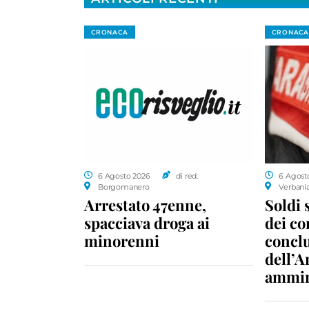
CRONACA
CRONACA
6 Agosto 2026
di red.
6 Agost
Borgomanero
Verbani
Arrestato 47enne,
Soldi 
spacciava droga ai
dei c
minorenni
conclu
dell’A
ammin