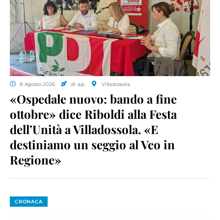
8 Agosto 2026
di a.p.
Villadossola
«Ospedale nuovo: bando a fine
ottobre» dice Riboldi alla Festa
dell’Unità a Villadossola. «E
destiniamo un seggio al Vco in
Regione»
CRONACA