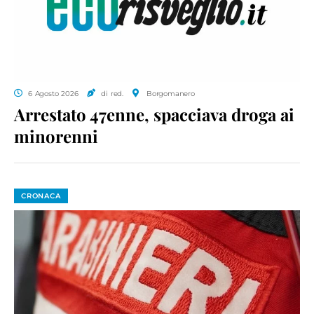
6 Agosto 2026
di red.
Borgomanero
Arrestato 47enne, spacciava droga ai
minorenni
CRONACA