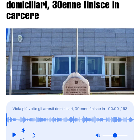
domiciliari, 30enne finisce in
carcere
Viola più volte gli arresti domiciliari, 30enne finisce in
00:00
/
53
carcere
x1