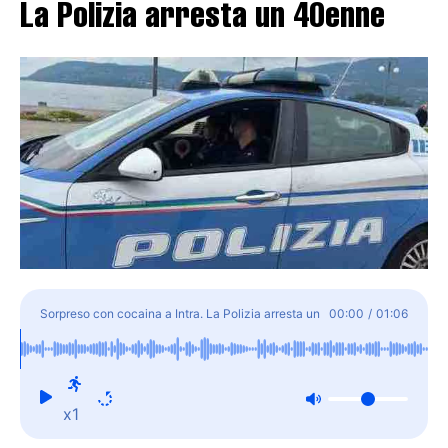
La Polizia arresta un 40enne
Sorpreso con cocaina a Intra. La Polizia arresta un
00:00
/
01:06
40enne
x1