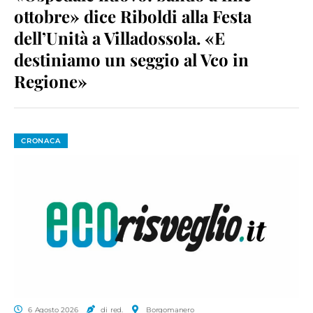
ottobre» dice Riboldi alla Festa
dell’Unità a Villadossola. «E
destiniamo un seggio al Vco in
Regione»
CRONACA
6 Agosto 2026
di red.
Borgomanero