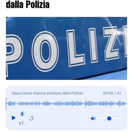
dalla Polizia
Spacciatore 45enne arrestato dalla Polizia
00:00
/
41
x1