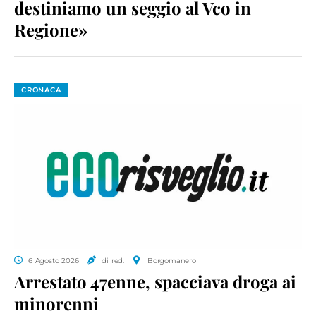
destiniamo un seggio al Vco in
Regione»
CRONACA
6 Agosto 2026
di red.
Borgomanero
Arrestato 47enne, spacciava droga ai
minorenni