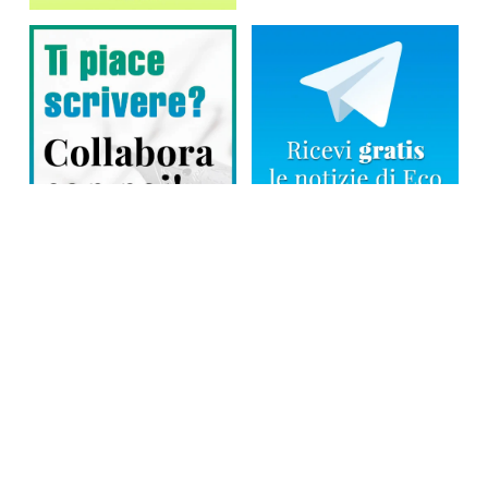
Direttore responsabile: Tiziana Amodei
Copyright © 2026, Editoriale Eco Risveglio srl a socio unico – Partita