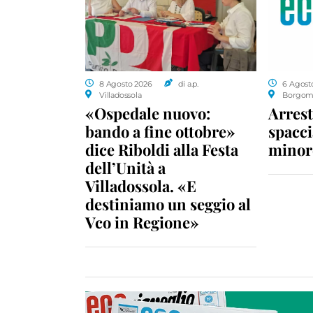
8 Agosto 2026
di a.p.
6 Agost
Villadossola
Borgom
«Ospedale nuovo:
Arrest
bando a fine ottobre»
spacci
dice Riboldi alla Festa
minor
dell’Unità a
Villadossola. «E
destiniamo un seggio al
Vco in Regione»