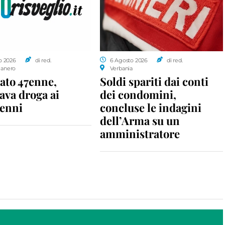
o 2026
di red.
6 Agosto 2026
di red.
anero
Verbania
ato 47enne,
Soldi spariti dai conti
ava droga ai
dei condomini,
enni
concluse le indagini
dell’Arma su un
amministratore