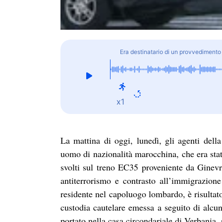
Era destinatario di un provvedimento 
x1
La mattina di oggi, lunedì, gli agenti del
uomo di nazionalità marocchina, che era stat
svolti sul treno EC35 proveniente da Ginevra
antiterrorismo e contrasto all’immigrazione
residente nel capoluogo lombardo, è risultat
custodia cautelare emessa a seguito di alcun
portato nella casa circondariale di Verbania, 