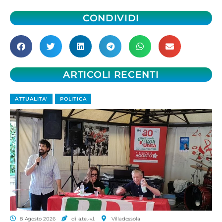
CONDIVIDI
ARTICOLI RECENTI
ATTUALITA'
POLITICA
8 Agosto 2026
di a.te.-v.l.
Villadossola