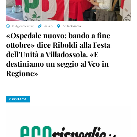
8 Agosto 2026
di a.p.
Villadossola
«Ospedale nuovo: bando a fine
ottobre» dice Riboldi alla Festa
dell’Unità a Villadossola. «E
destiniamo un seggio al Vco in
Regione»
CRONACA