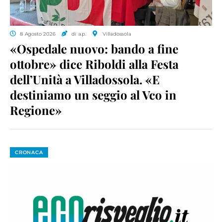
8 Agosto 2026
di a.p.
Villadossola
«Ospedale nuovo: bando a fine
ottobre» dice Riboldi alla Festa
dell’Unità a Villadossola. «E
destiniamo un seggio al Vco in
Regione»
CRONACA