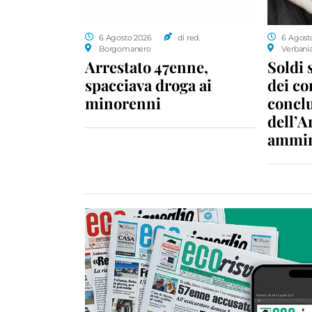
6 Agosto 2026
di red.
6 Agost
Borgomanero
Verbani
Arrestato 47enne,
Soldi 
spacciava droga ai
dei c
minorenni
conclu
dell’A
ammin