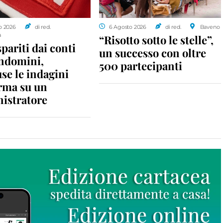
o 2026
di red.
6 Agosto 2026
di red.
Baveno
a
“Risotto sotto le stelle”,
spariti dai conti
un successo con oltre
ondomini,
500 partecipanti
se le indagini
rma su un
istratore