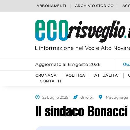
ABBONAMENTI
ARCHIVIO STORICO
ACC
Aggiornato al 6 Agosto 2026
06
CRONACA
POLITICA
ATTUALITA’
CONTATTI
25 Luglio 2025
di ro.bi.
Macugnaga
Il sindaco Bonacci 