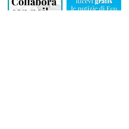
Direttore responsabile: Tiziana Amodei
Copyright © 2026, Editoriale Eco Risveglio srl a socio unico – Partita
Iva: 00476010038
iscrizione della testata al Trib. di Verbania n. 317 del 29.03.2002 –
iscrizione ROC n. 1665
La testata usufruisce dei contributi diretti dell’editoria D.Lgs 70/2017
e dei contributi L.R. n. 18 del 25/06/2008 e dei contributi D.P.C.M
17/04/2025 art. 4
Privacy Policy
–
Cookies Policy
–
Credits