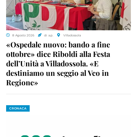
8 Agosto 2026
di a.p.
Villadossola
«Ospedale nuovo: bando a fine
ottobre» dice Riboldi alla Festa
dell’Unità a Villadossola. «E
destiniamo un seggio al Vco in
Regione»
CRONACA