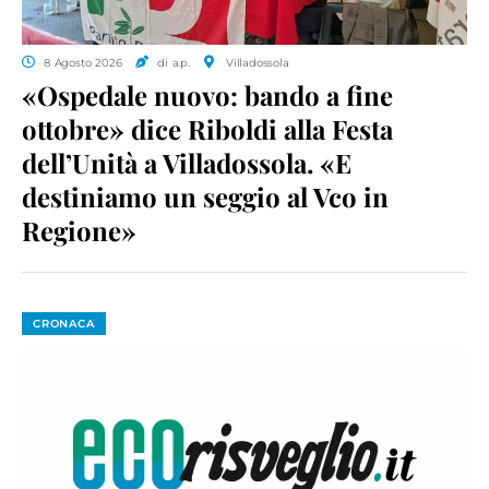
8 Agosto 2026
di a.p.
Villadossola
«Ospedale nuovo: bando a fine
ottobre» dice Riboldi alla Festa
dell’Unità a Villadossola. «E
destiniamo un seggio al Vco in
Regione»
CRONACA