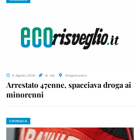
6 Agosto 2026
di red.
Borgomanero
Arrestato 47enne, spacciava droga ai
minorenni
CRONACA