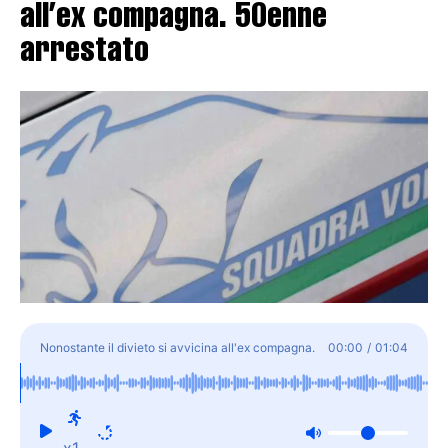
all’ex compagna. 50enne
arrestato
Nonostante il divieto si avvicina all'ex compagna.
00:00
/
01:04
50enne arrestato
x1