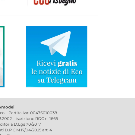
 Amodei
ico – Partita Iva: 00476010038
03.2002 – iscrizione ROC n. 1665
editoria D.Lgs 70/2017
uti D.P.C.M 17/04/2025 art. 4