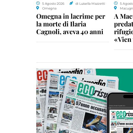
5 Agosto 2026
di Luisella Mazzetti
5 Agost
Omegna
Macugn
Omegna in lacrime per
A Macu
la morte di Ilaria
predat
Cagnoli, aveva 40 anni
rifugio
«Vien 