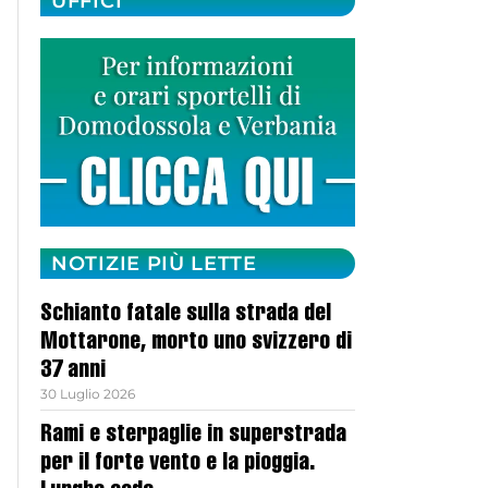
UFFICI
NOTIZIE PIÙ LETTE
Schianto fatale sulla strada del
Mottarone, morto uno svizzero di
37 anni
30 Luglio 2026
Rami e sterpaglie in superstrada
per il forte vento e la pioggia.