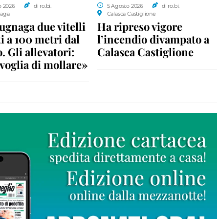
o 2026
di ro.bi.
5 Agosto 2026
di ro.bi.
aga
Calasca Castiglione
gnaga due vitelli
Ha ripreso vigore
i a 100 metri dal
l’incendio divampato a
. Gli allevatori:
Calasca Castiglione
voglia di mollare»