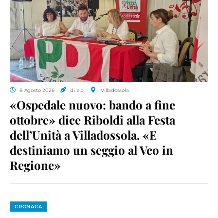
8 Agosto 2026
di a.p.
Villadossola
«Ospedale nuovo: bando a fine
ottobre» dice Riboldi alla Festa
dell’Unità a Villadossola. «E
destiniamo un seggio al Vco in
Regione»
CRONACA