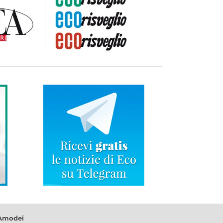
 Amodei