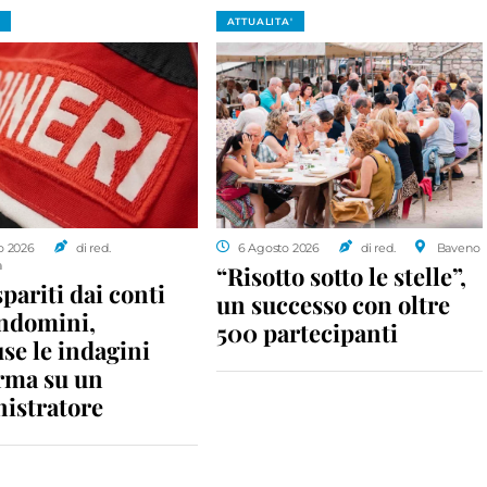
ATTUALITA'
o 2026
di red.
6 Agosto 2026
di red.
Baveno
a
“Risotto sotto le stelle”,
spariti dai conti
un successo con oltre
ondomini,
500 partecipanti
se le indagini
rma su un
istratore