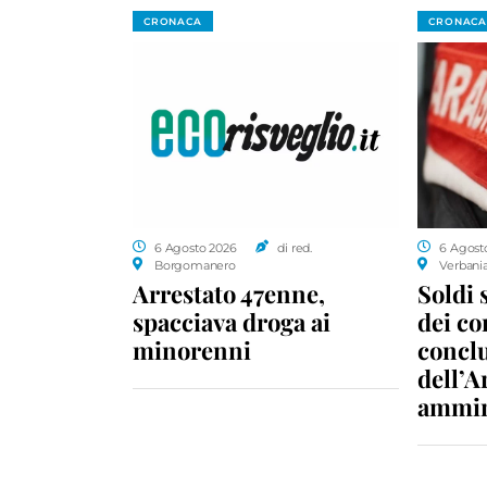
CRONACA
CRONACA
6 Agosto 2026
di red.
6 Agost
Borgomanero
Verbani
Arrestato 47enne,
Soldi 
spacciava droga ai
dei c
minorenni
conclu
dell’A
ammin