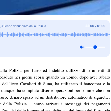
a, 49enne denunciato dalla Polizia
00:00
/
01:09
lla Polizia per furto ed indebito utilizzo di strumenti di
accaduto nei giorni scorsi quando un uomo, dopo aver rubato
 del liceo Cavalieri di Suna, ha utilizzato il bancomat e la
te, dunque, ha compiuto diverse operazioni per somme che non
 euro, denaro speso ad un distributore automatico di sigarette.
e dalla Polizia – erano arrivati i messaggi dei pagamenti
l’analisi delle immagini acquisite sia dal luogo del furto, sia