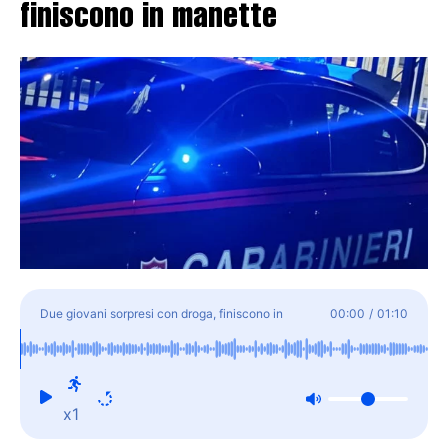
finiscono in manette
Due giovani sorpresi con droga, finiscono in
00:00
/
01:10
manette
x1