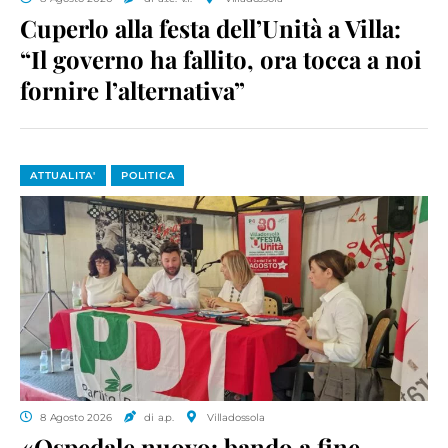
Cuperlo alla festa dell’Unità a Villa:
“Il governo ha fallito, ora tocca a noi
fornire l’alternativa”
ATTUALITA'
POLITICA
8 Agosto 2026
di a.p.
Villadossola
«Ospedale nuovo: bando a fine