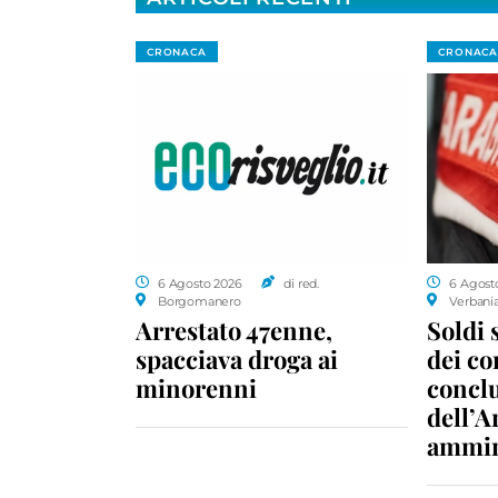
CRONACA
CRONACA
6 Agosto 2026
di red.
6 Agost
Borgomanero
Verbani
Arrestato 47enne,
Soldi 
spacciava droga ai
dei c
minorenni
conclu
dell’A
ammin