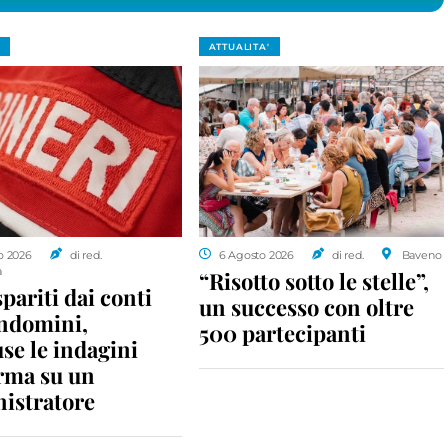
ATTUALITA'
o 2026
di red.
6 Agosto 2026
di red.
Baveno
a
“Risotto sotto le stelle”,
spariti dai conti
un successo con oltre
ondomini,
500 partecipanti
se le indagini
rma su un
istratore