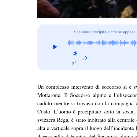
Scalatore precipita e rimane appeso 
x1
Un complesso intervento di soccorso si è s
Mottarone. Il Soccorso alpino e l’elisoccor
caduto mentre si trovava con la compagna d
Cusio. L’uomo è precipitato sotto la sosta, 
svizzera Rega, è stato inoltrato alla centrale
alta e verticale sopra il luogo dell’incidente
il verricello il tecnico del Soccorso alpino