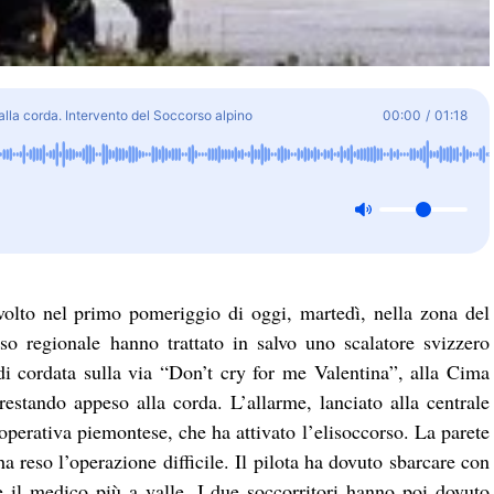
alla corda. Intervento del Soccorso alpino
00:00
/
01:18
volto nel primo pomeriggio di oggi, martedì, nella zona del
so regionale hanno trattato in salvo uno scalatore svizzero
i cordata sulla via “Don’t cry for me Valentina”, alla Cima
restando appeso alla corda. L’allarme, lanciato alla centrale
 operativa piemontese, che ha attivato l’elisoccorso. La parete
 ha reso l’operazione difficile. Il pilota ha dovuto sbarcare con
 e il medico più a valle. I due soccorritori hanno poi dovuto