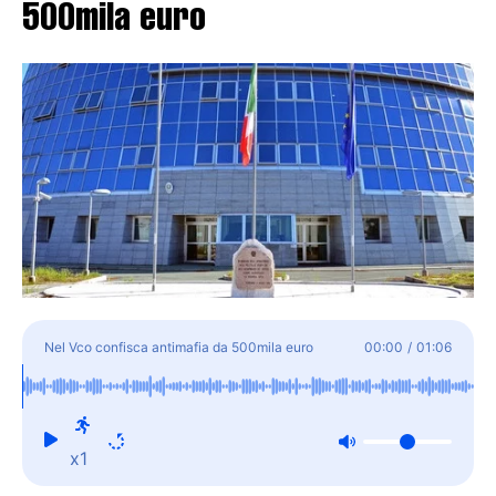
500mila euro
Nel Vco confisca antimafia da 500mila euro
00:00
/
01:06
x1