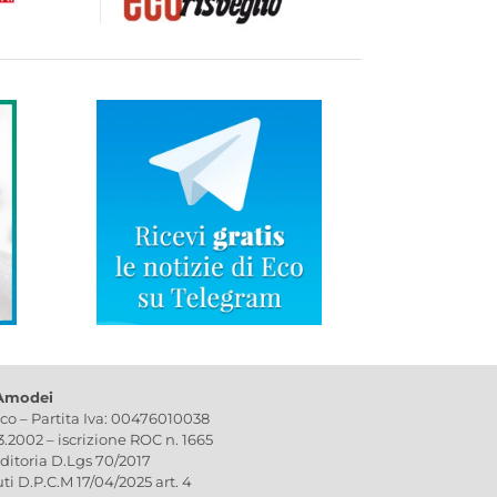
 Amodei
ico – Partita Iva: 00476010038
03.2002 – iscrizione ROC n. 1665
editoria D.Lgs 70/2017
uti D.P.C.M 17/04/2025 art. 4