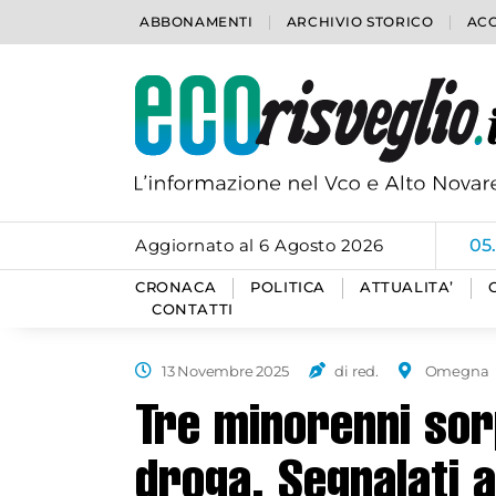
ABBONAMENTI
ARCHIVIO STORICO
ACC
Aggiornato al 6 Agosto 2026
05
CRONACA
POLITICA
ATTUALITA’
CONTATTI
13 Novembre 2025
di red.
Omegna
Tre minorenni sor
droga. Segnalati a