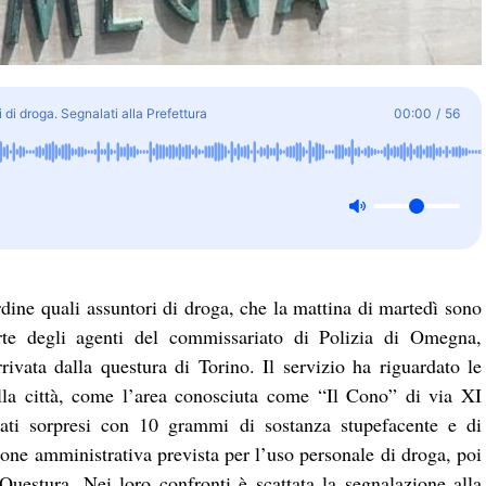
di droga. Segnalati alla Prefettura
00:00
/
56
ordine quali assuntori di droga, che la mattina di martedì sono
parte degli agenti del commissariato di Polizia di Omegna,
rivata dalla questura di Torino. Il servizio ha riguardato le
lla città, come l’area conosciuta come “Il Cono” di via XI
tati sorpresi con 10 grammi di sostanza stupefacente e di
ione amministrativa prevista per l’uso personale di droga, poi
Questura. Nei loro confronti è scattata la segnalazione alla