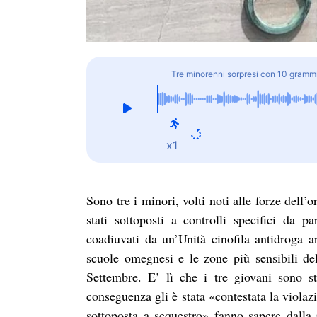
Tre minorenni sorpresi con 10 grammi 
x1
Sono tre i minori, volti noti alle forze dell’
stati sottoposti a controlli specifici da 
coadiuvati da un’Unità cinofila antidroga ar
scuole omegnesi e le zone più sensibili de
Settembre. E’ lì che i tre giovani sono s
conseguenza gli è stata «contestata la violaz
sottoposta a sequestro» fanno sapere dalla 