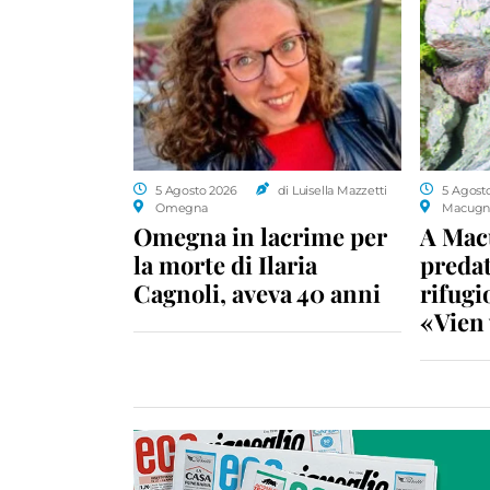
5 Agosto 2026
di Luisella Mazzetti
5 Agost
Omegna
Macugn
Omegna in lacrime per
A Macu
la morte di Ilaria
predat
Cagnoli, aveva 40 anni
rifugio
«Vien 