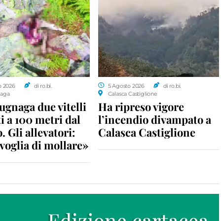
o 2026
di ro.bi.
5 Agosto 2026
di ro.bi.
aga
Calasca Castiglione
gnaga due vitelli
Ha ripreso vigore
i a 100 metri dal
l’incendio divampato a
. Gli allevatori:
Calasca Castiglione
voglia di mollare»