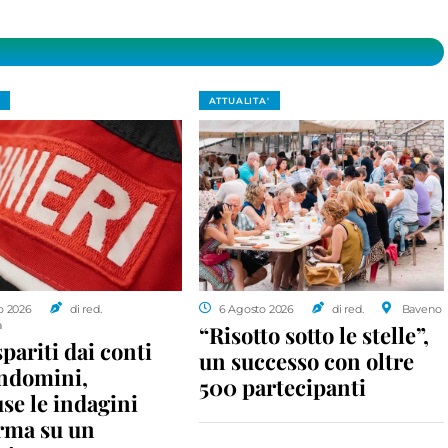
ATTUALITA'
o 2026
di red.
6 Agosto 2026
di red.
Baveno
a
“Risotto sotto le stelle”,
spariti dai conti
un successo con oltre
ondomini,
500 partecipanti
se le indagini
rma su un