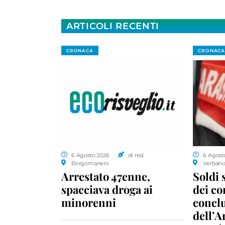
ARTICOLI RECENTI
CRONACA
CRONACA
6 Agosto 2026
di red.
6 Agost
Borgomanero
Verbani
Arrestato 47enne,
Soldi 
spacciava droga ai
dei c
minorenni
conclu
dell’A