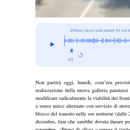
Slittano i lavori sulla statale 34 che
x1
Non partirà oggi, lunedì, com’era previst
realizzazione della nuova galleria paratass
modificare radicalmente la viabilità dei front
a senso unico alternato con servizio di move
blocco del transito nelle ore notturne (dalle 
dicembre, fase che sarebbe dovuta durare per
novembre. «Prima di allora – spiega il sind