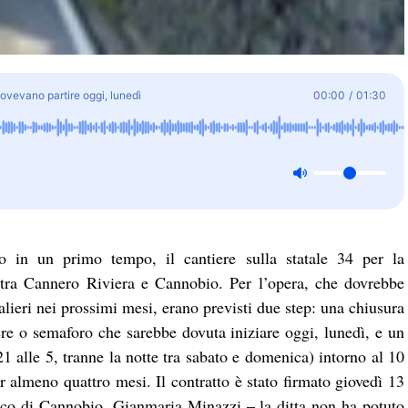
 dovevano partire oggi, lunedì
00:00
/
01:30
o in un primo tempo, il cantiere sulla statale 34 per la
i tra Cannero Riviera e Cannobio. Per l’opera, che dovrebbe
alieri nei prossimi mesi, erano previsti due step: una chiusura
re o semaforo che sarebbe dovuta iniziare oggi, lunedì, e un
21 alle 5, tranne la notte tra sabato e domenica) intorno al 10
 almeno quattro mesi. Il contratto è stato firmato giovedì 13
aco di Cannobio, Gianmaria Minazzi – la ditta non ha potuto