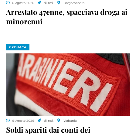
6 Agosto 2026
di red.
Borgomanero
Arrestato 47enne, spacciava droga ai
minorenni
CRONACA
6 Agosto 2026
di red.
Verbania
Soldi spariti dai conti dei