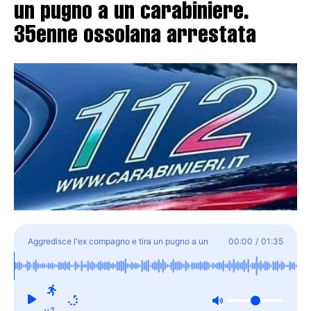
un pugno a un carabiniere.
35enne ossolana arrestata
Aggredisce l'ex compagno e tira un pugno a un
00:00
/
01:35
carabiniere. 35enne ossolana arrestata
x1