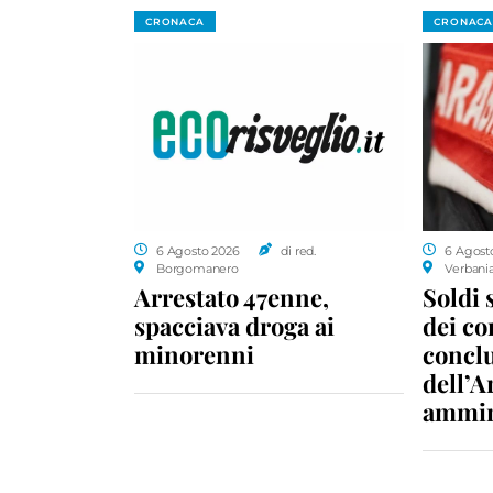
CRONACA
CRONACA
6 Agosto 2026
di red.
6 Agost
Borgomanero
Verbani
Arrestato 47enne,
Soldi 
spacciava droga ai
dei c
minorenni
conclu
dell’A
ammin