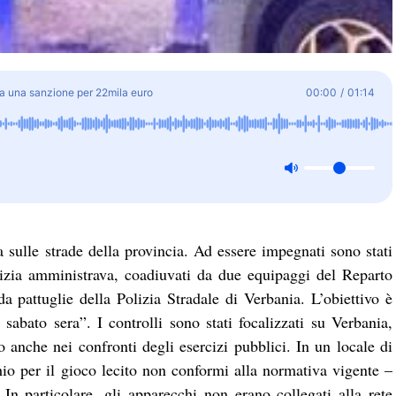
ata una sanzione per 22mila euro
00:00
/
01:14
ia sulle strade della provincia. Ad essere impegnati sono stati
lizia amministrava, coadiuvati da due equipaggi del Reparto
 pattuglie della Polizia Stradale di Verbania. L’obiettivo è
 sabato sera”. I controlli sono stati focalizzati su Verbania,
nche nei confronti degli esercizi pubblici. In un locale di
io per il gioco lecito non conformi alla normativa vigente –
In particolare, gli apparecchi non erano collegati alla rete