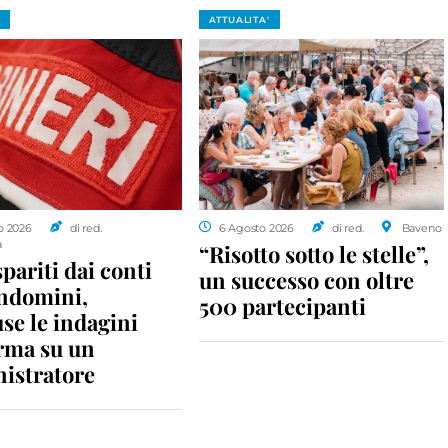
ATTUALITA'
o 2026
di red.
6 Agosto 2026
di red.
Baveno
a
“Risotto sotto le stelle”,
spariti dai conti
un successo con oltre
ondomini,
500 partecipanti
se le indagini
rma su un
istratore