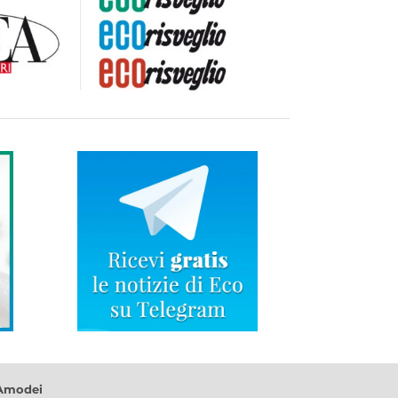
 Amodei