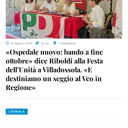
8 Agosto 2026
di a.p.
Villadossola
«Ospedale nuovo: bando a fine
ottobre» dice Riboldi alla Festa
dell’Unità a Villadossola. «E
destiniamo un seggio al Vco in
Regione»
CRONACA