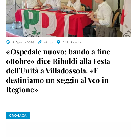
8 Agosto 2026
di a.p.
Villadossola
«Ospedale nuovo: bando a fine
ottobre» dice Riboldi alla Festa
dell’Unità a Villadossola. «E
destiniamo un seggio al Vco in
Regione»
CRONACA