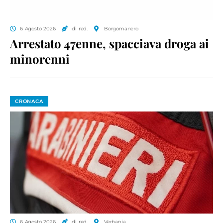
6 Agosto 2026
di red.
Borgomanero
Arrestato 47enne, spacciava droga ai
minorenni
CRONACA
6 Agosto 2026
di red.
Verbania