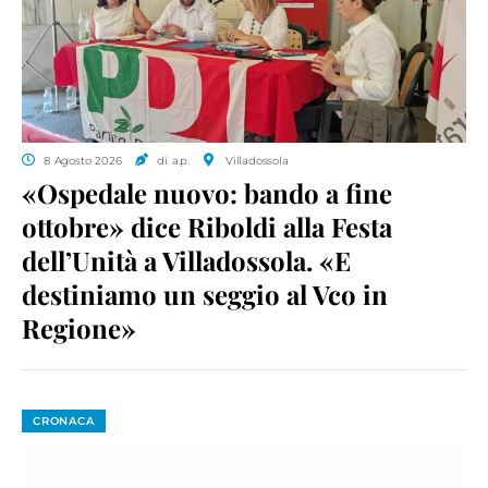
8 Agosto 2026
di a.p.
Villadossola
«Ospedale nuovo: bando a fine
ottobre» dice Riboldi alla Festa
dell’Unità a Villadossola. «E
destiniamo un seggio al Vco in
Regione»
CRONACA