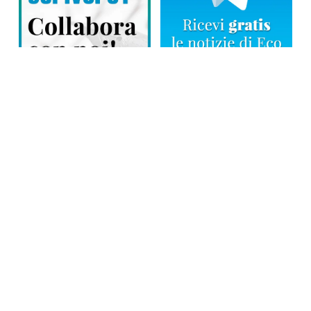
Direttore responsabile: Tiziana Amodei
Copyright © 2026, Editoriale Eco Risveglio srl a socio unico – Partita
Iva: 00476010038
iscrizione della testata al Trib. di Verbania n. 317 del 29.03.2002 –
iscrizione ROC n. 1665
La testata usufruisce dei contributi diretti dell’editoria D.Lgs 70/2017
e dei contributi L.R. n. 18 del 25/06/2008 e dei contributi D.P.C.M