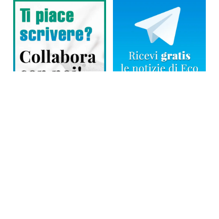
Direttore responsabile: Tiziana Amodei
Copyright © 2026, Editoriale Eco Risveglio srl a socio unico – Partita
Iva: 00476010038