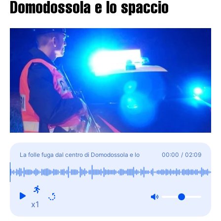
Domodossola e lo spaccio
La folle fuga dal centro di Domodossola e lo
00:00
/
02:09
spaccio
x1