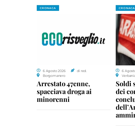
CRONACA
CRONACA
6 Agosto 2026
di red.
6 Agost
Borgomanero
Verbani
Arrestato 47enne,
Soldi 
spacciava droga ai
dei c
minorenni
conclu
dell’A
ammin