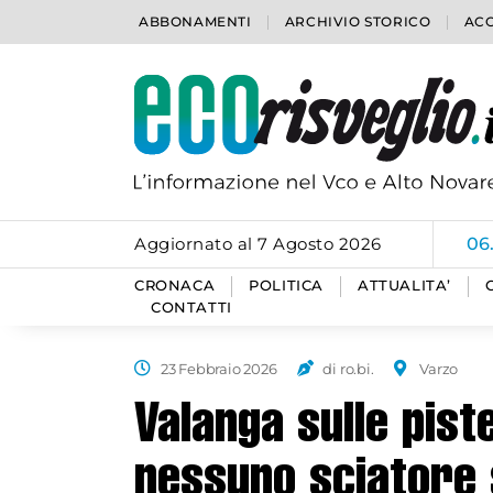
ABBONAMENTI
ARCHIVIO STORICO
ACC
Aggiornato al 7 Agosto 2026
06
CRONACA
POLITICA
ATTUALITA’
CONTATTI
23 Febbraio 2026
di ro.bi.
Varzo
Valanga sulle pist
nessuno sciatore