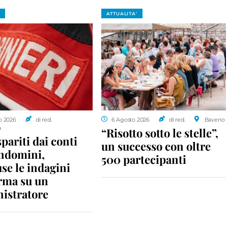
ATTUALITA'
o 2026
di red.
6 Agosto 2026
di red.
Baveno
a
“Risotto sotto le stelle”,
spariti dai conti
un successo con oltre
ondomini,
500 partecipanti
se le indagini
rma su un
istratore