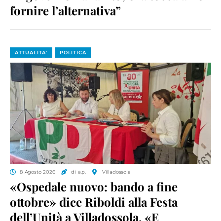
fornire l’alternativa”
ATTUALITA'
POLITICA
8 Agosto 2026
di a.p.
Villadossola
«Ospedale nuovo: bando a fine
ottobre» dice Riboldi alla Festa
dell’Unità a Villadossola. «E