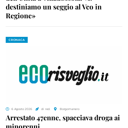
destiniamo un seggio al Vco in
Regione»
CRONACA
6 Agosto 2026
di red.
Borgomanero
Arrestato 47enne, spacciava droga ai
minorenni