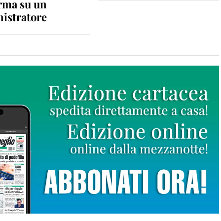
rma su un
istratore