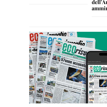
dell’A
ammin