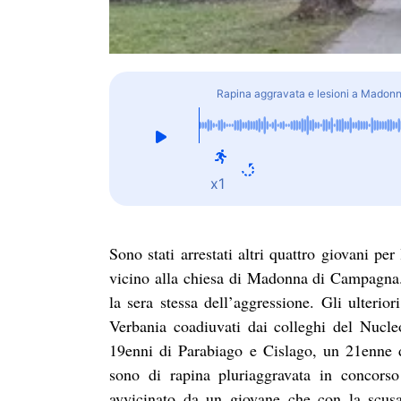
Rapina aggravata e lesioni a Madonn
x1
Sono stati arrestati altri quattro giovani p
vicino alla chiesa di Madonna di Campagna.
la sera stessa dell’aggressione. Gli ulterio
Verbania coadiuvati dai colleghi del Nucleo
19enni di Parabiago e Cislago, un 21enne d
sono di rapina pluriaggravata in concorso
avvicinato da un giovane che con la scusa