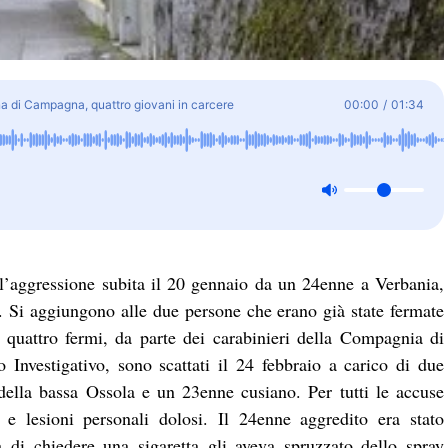
a di Campagna, quattro giovani in carcere
00:00
/
01:34
er l’aggressione subita il 20 gennaio da un 24enne a Verbania,
 Si aggiungono alle due persone che erano già state fermate
ri quattro fermi, da parte dei carabinieri della Compagnia di
 Investigativo, sono scattati il 24 febbraio a carico di due
ella bassa Ossola e un 23enne cusiano. Per tutti le accuse
 e lesioni personali dolosi. Il 24enne aggredito era stato
 di chiedere una sigaretta gli aveva spruzzato dello spray