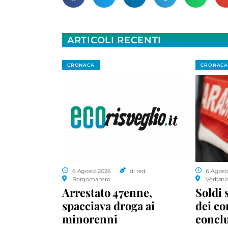
ARTICOLI RECENTI
CRONACA
CRONACA
6 Agosto 2026
di red.
6 Agost
Borgomanero
Verbani
Arrestato 47enne,
Soldi 
spacciava droga ai
dei c
minorenni
conclu