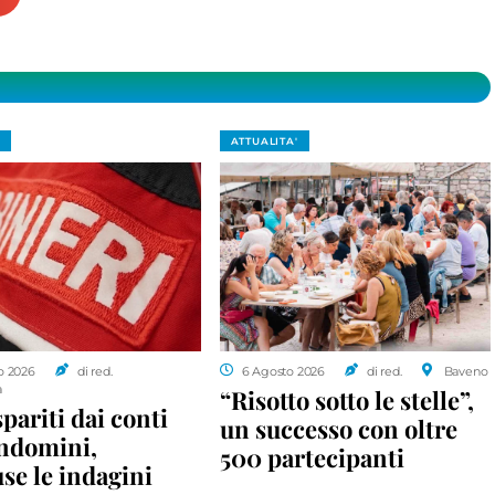
ATTUALITA'
o 2026
di red.
6 Agosto 2026
di red.
Baveno
a
“Risotto sotto le stelle”,
spariti dai conti
un successo con oltre
ondomini,
500 partecipanti
se le indagini