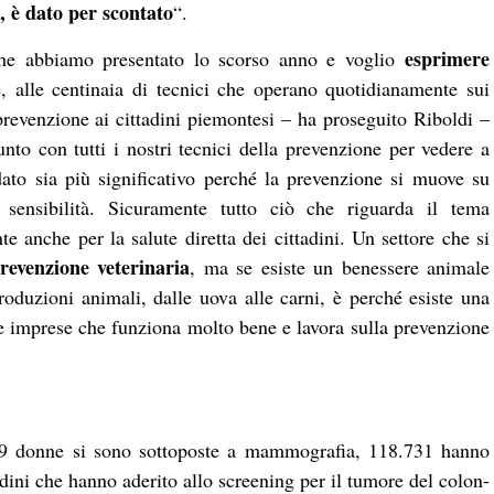
 è dato per scontato
“.
esprimere
i che abbiamo presentato lo scorso anno e voglio
 alle centinaia di tecnici che operano quotidianamente sui
e prevenzione ai cittadini piemontesi – ha proseguito Riboldi –
to con tutti i nostri tecnici della prevenzione per vedere a
dato sia più significativo perché la prevenzione si muove su
sensibilità. Sicuramente tutto ciò che riguarda il tema
e anche per la salute diretta dei cittadini. Un settore che si
evenzione veterinaria
, ma se esiste un benessere animale
oduzioni animali, dalle uova alle carni, è perché esiste una
e imprese che funziona molto bene e lavora sulla prevenzione
69 donne si sono sottoposte a mammografia, 118.731 hanno
adini che hanno aderito allo screening per il tumore del colon-