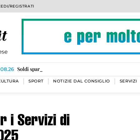
EDI/REGISTRATI
Omegna in lacrime per la morte di Ilaria Cagnoli, ave
Ha ripreso vigore l’incendio divampato a Calasca Cast
Tratti in salvo i cinque torrentisti in valle Bognanco
Soldi spariti dai conti dei condomini
“Risotto sotto le stelle”, un successo con oltre 500 par
Truffatori chiedono soldi per conto dei Sevizi sociali
100 ubriachi al volante da inizio anno
.08.26
CULTURA
SPORT
NOTIZIE DAL CONSIGLIO
SERVIZI
 i Servizi di
2025