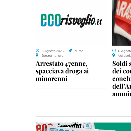
6 Agosto 2026
di red.
6 Agost
Borgomanero
Verbani
Arrestato 47enne,
Soldi 
spacciava droga ai
dei c
minorenni
conclu
dell’A
ammin