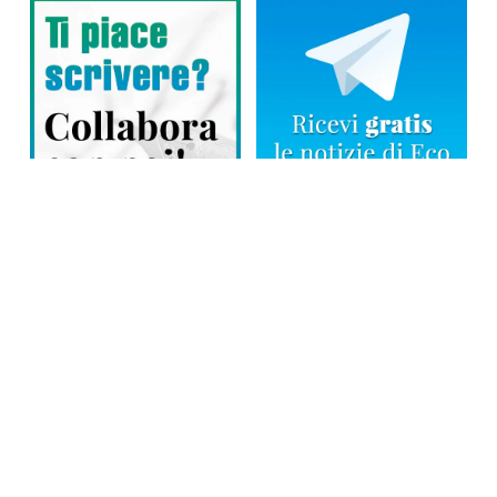
Direttore responsabile: Tiziana Amodei
Copyright © 2026, Editoriale Eco Risveglio srl a socio unico – Partita
Iva: 00476010038