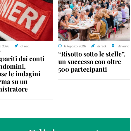
o 2026
di red.
6 Agosto 2026
di red.
Baveno
a
“Risotto sotto le stelle”,
spariti dai conti
un successo con oltre
ondomini,
500 partecipanti
se le indagini
rma su un
istratore