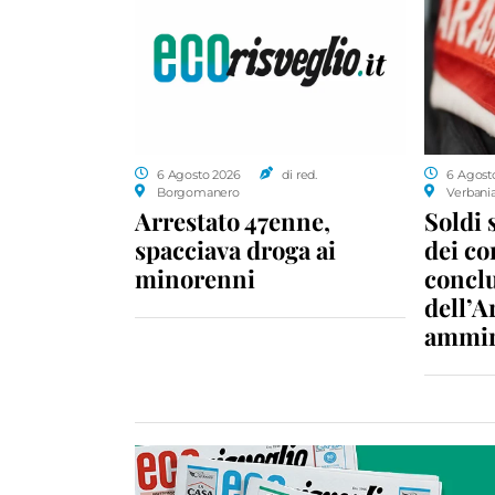
6 Agosto 2026
di red.
6 Agost
Borgomanero
Verbani
Arrestato 47enne,
Soldi 
spacciava droga ai
dei c
minorenni
conclu
dell’A
ammin