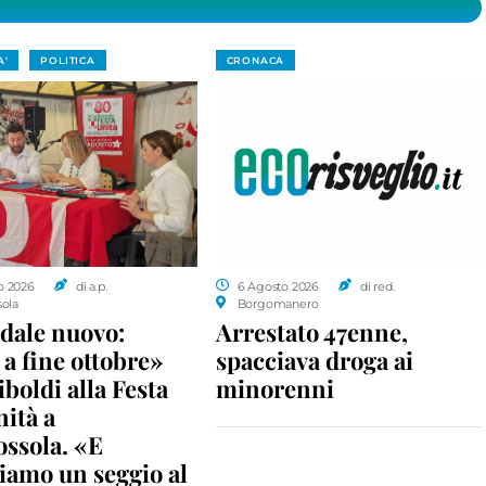
A'
POLITICA
CRONACA
o 2026
di a.p.
6 Agosto 2026
di red.
sola
Borgomanero
dale nuovo:
Arrestato 47enne,
a fine ottobre»
spacciava droga ai
iboldi alla Festa
minorenni
nità a
ossola. «E
iamo un seggio al