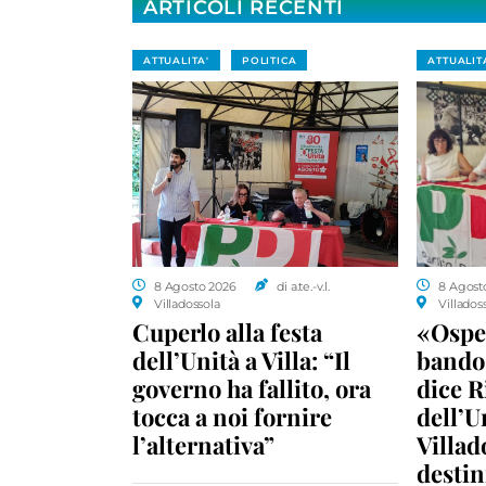
ARTICOLI RECENTI
ATTUALITA'
POLITICA
ATTUALIT
8 Agosto 2026
di a.te.-v.l.
8 Agost
Villadossola
Villados
Cuperlo alla festa
«Ospe
dell’Unità a Villa: “Il
bando 
governo ha fallito, ora
dice R
tocca a noi fornire
dell’U
l’alternativa”
Villad
destin