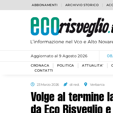
ABBONAMENTI
ARCHIVIO STORICO
ACC
Aggiornato al 9 Agosto 2026
08
CRONACA
POLITICA
ATTUALITA’
CONTATTI
23 Marzo 2026
di red.
Verbania
Volge al termine l
da Eco Risveglio e