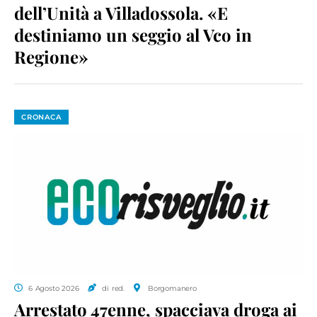
dell’Unità a Villadossola. «E
destiniamo un seggio al Vco in
Regione»
CRONACA
6 Agosto 2026
di red.
Borgomanero
Arrestato 47enne, spacciava droga ai