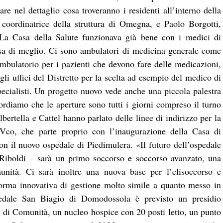
egare nel dettaglio cosa troveranno i residenti all’interno della
coordinatrice della struttura di Omegna, e Paolo Borgotti,
 «La Casa della Salute funzionava già bene con i medici di
osa di meglio. Ci sono ambulatori di medicina generale come
mbulatorio per i pazienti che devono fare delle medicazioni,
agli uffici del Distretto per la scelta ad esempio del medico di
ecialisti. Un progetto nuovo vede anche una piccola palestra
cordiamo che le aperture sono tutti i giorni compreso il turno
bertella e Cattel hanno parlato delle linee di indirizzo per la
l Vco, che parte proprio con l’inaugurazione della Casa di
 il nuovo ospedale di Piedimulera. «Il futuro dell’ospedale
e Riboldi – sarà un primo soccorso e soccorso avanzato, una
ità. Ci sarà inoltre una nuova base per l’elisoccorso e
forma innovativa di gestione molto simile a quanto messo in
dale San Biagio di Domodossola è previsto un presidio
sa di Comunità, un nucleo hospice con 20 posti letto, un punto