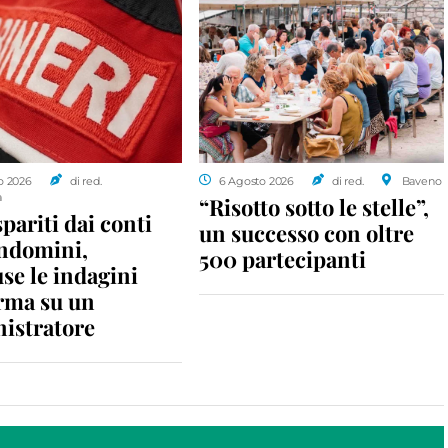
o 2026
di red.
6 Agosto 2026
di red.
Baveno
a
“Risotto sotto le stelle”,
spariti dai conti
un successo con oltre
ondomini,
500 partecipanti
se le indagini
rma su un
istratore