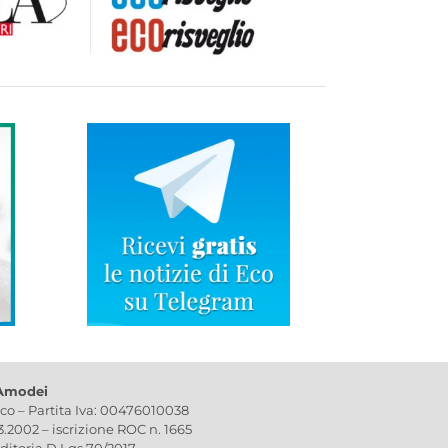
 Amodei
ico – Partita Iva: 00476010038
03.2002 – iscrizione ROC n. 1665