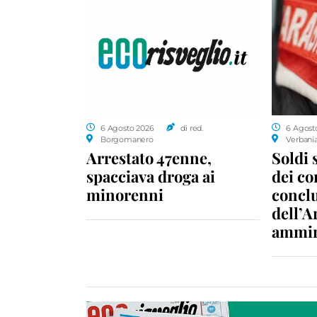
6 Agosto 2026
di red.
6 Agost
Borgomanero
Verbani
Arrestato 47enne,
Soldi 
spacciava droga ai
dei c
minorenni
conclu
dell’A
ammin