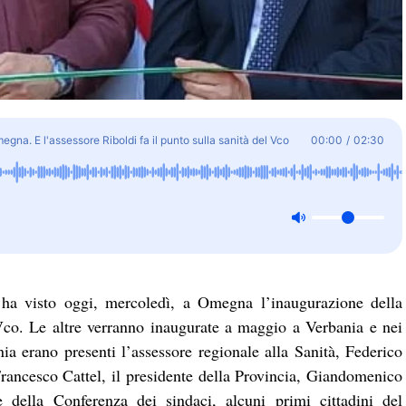
gna. E l'assessore Riboldi fa il punto sulla sanità del Vco
00:00
/
02:30
ha visto oggi, mercoledì, a Omegna l’inaugurazione della
Vco. Le altre verranno inaugurate a maggio a Verbania e nei
 erano presenti l’assessore regionale alla Sanità, Federico
 Francesco Cattel, il presidente della Provincia, Giandomenico
e della Conferenza dei sindaci, alcuni primi cittadini del