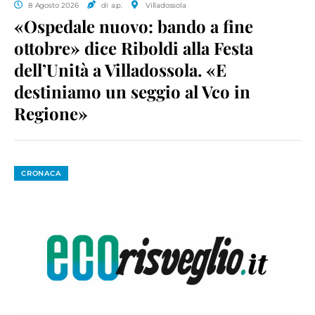
8 Agosto 2026
di a.p.
Villadossola
«Ospedale nuovo: bando a fine
ottobre» dice Riboldi alla Festa
dell’Unità a Villadossola. «E
destiniamo un seggio al Vco in
Regione»
CRONACA