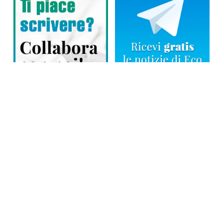
Direttore responsabile: Tiziana Amodei
Copyright © 2026, Editoriale Eco Risveglio srl a socio unico – Partita
Iva: 00476010038
iscrizione della testata al Trib. di Verbania n. 317 del 29.03.2002 –