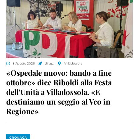
8 Agosto 2026
di a.p.
Villadossola
«Ospedale nuovo: bando a fine
ottobre» dice Riboldi alla Festa
dell’Unità a Villadossola. «E
destiniamo un seggio al Vco in
Regione»
CRONACA