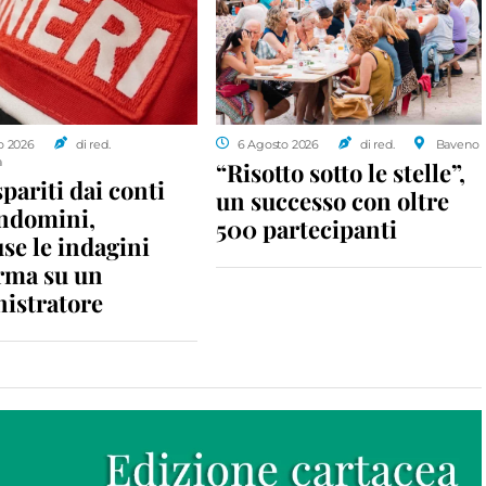
o 2026
di red.
6 Agosto 2026
di red.
Baveno
a
“Risotto sotto le stelle”,
spariti dai conti
un successo con oltre
ondomini,
500 partecipanti
se le indagini
rma su un
istratore