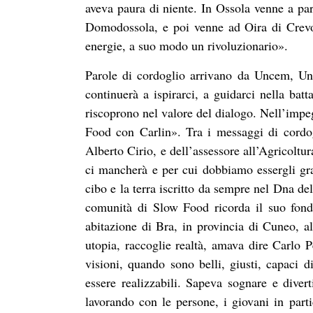
aveva paura di niente. In Ossola venne a parl
Domodossola, e poi venne ad Oira di Crevol
energie, a suo modo un rivoluzionario».
Parole di cordoglio arrivano da Uncem, U
continuerà a ispirarci, a guidarci nella bat
riscoprono nel valore del dialogo. Nell’impe
Food con Carlin». Tra i messaggi di cordog
Alberto Cirio, e dell’assessore all’Agricoltu
ci mancherà e per cui dobbiamo essergli gra
cibo e la terra iscritto da sempre nel Dna d
comunità di Slow Food ricorda il suo fondat
abitazione di Bra, in provincia di Cuneo, al
utopia, raccoglie realtà, amava dire Carlo P
visioni, quando sono belli, giusti, capaci 
essere realizzabili. Sapeva sognare e diverti
lavorando con le persone, i giovani in partic