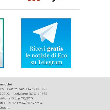
 Amodei
ico – Partita Iva: 00476010038
03.2002 – iscrizione ROC n. 1665
editoria D.Lgs 70/2017
uti D.P.C.M 17/04/2025 art. 4
Credits