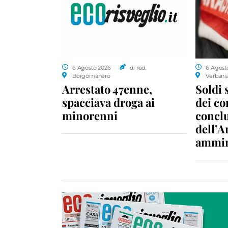
6 Agosto 2026
di red.
6 Agost
Borgomanero
Verbani
Arrestato 47enne,
Soldi 
spacciava droga ai
dei c
minorenni
conclu
dell’A
ammin