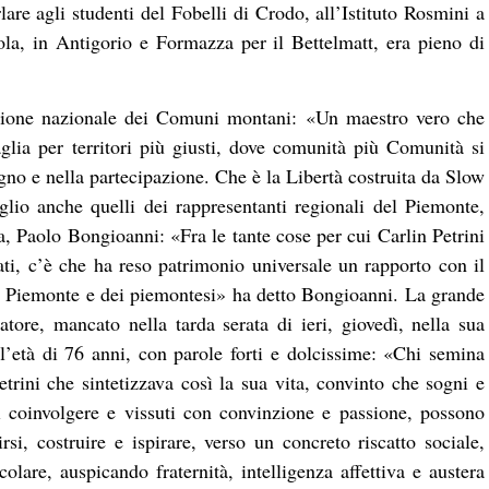
are agli studenti del Fobelli di Crodo, all’Istituto Rosmini a
a, in Antigorio e Formazza per il Bettelmatt, era pieno di
nione nazionale dei Comuni montani: «Un maestro vero che
taglia per territori più giusti, dove comunità più Comunità si
gno e nella partecipazione. Che è la Libertà costruita da Slow
lio anche quelli dei rappresentanti regionali del Piemonte,
ra, Paolo Bongioanni: «Fra le tante cose per cui Carlin Petrini
ti, c’è che ha reso patrimonio universale un rapporto con il
el Piemonte e dei piemontesi» ha detto Bongioanni. La grande
ore, mancato nella tarda serata di ieri, giovedì, nella sua
l’età di 76 anni, con parole forti e dolcissime: «Chi semina
etrini che sintetizzava così la sua vita, convinto che sogni e
di coinvolgere e vissuti con convinzione e passione, possono
rsi, costruire e ispirare, verso un concreto riscatto sociale,
olare, auspicando fraternità, intelligenza affettiva e austera