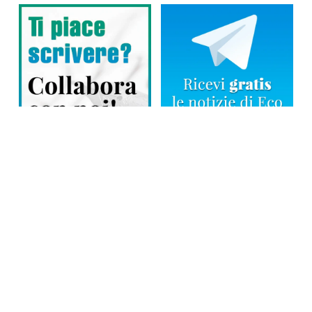
Direttore responsabile: Tiziana Amodei
Copyright © 2026, Editoriale Eco Risveglio srl a socio unico – Partita
Iva: 00476010038