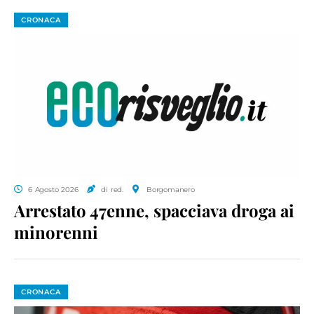
CRONACA
6 Agosto 2026
di red.
Borgomanero
Arrestato 47enne, spacciava droga ai
minorenni
CRONACA