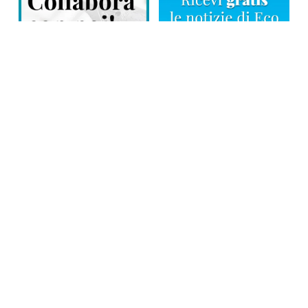
Direttore responsabile: Tiziana Amodei
Copyright © 2026, Editoriale Eco Risveglio srl a socio unico – Partita
Iva: 00476010038
iscrizione della testata al Trib. di Verbania n. 317 del 29.03.2002 –
iscrizione ROC n. 1665
La testata usufruisce dei contributi diretti dell’editoria D.Lgs 70/2017
e dei contributi L.R. n. 18 del 25/06/2008 e dei contributi D.P.C.M
17/04/2025 art. 4
Privacy Policy
–
Cookies Policy
–
Credits