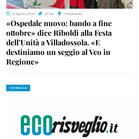
8 Agosto 2026
di a.p.
Villadossola
«Ospedale nuovo: bando a fine
ottobre» dice Riboldi alla Festa
dell’Unità a Villadossola. «E
destiniamo un seggio al Vco in
Regione»
CRONACA