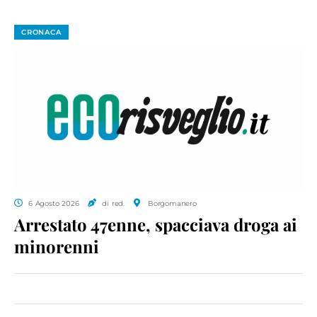
CRONACA
6 Agosto 2026
di red.
Borgomanero
Arrestato 47enne, spacciava droga ai
minorenni