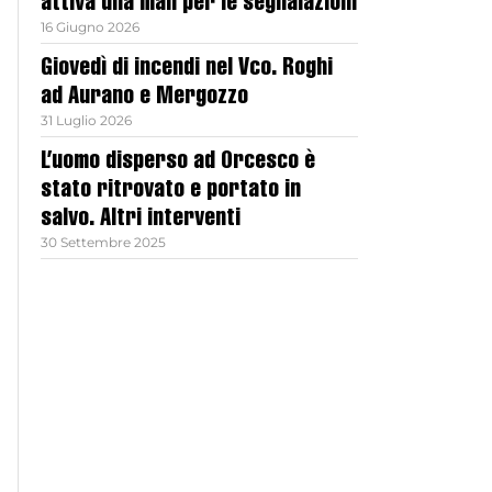
attiva una mail per le segnalazioni
16 Giugno 2026
Giovedì di incendi nel Vco. Roghi
ad Aurano e Mergozzo
31 Luglio 2026
L’uomo disperso ad Orcesco è
stato ritrovato e portato in
salvo. Altri interventi
30 Settembre 2025