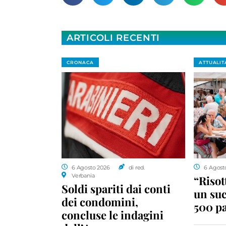
ARTICOLI RECENTI
CRONACA
ATTUALIT
6 Agosto 2026
di red.
6 Agost
Verbania
“Risott
Soldi spariti dai conti
un suc
dei condomini,
500 pa
concluse le indagini