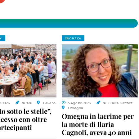
A'
CRONACA
o 2026
di red.
Baveno
5 Agosto 2026
di Luisella Mazzetti
Omegna
o sotto le stelle”,
Omegna in lacrime per
cesso con oltre
la morte di Ilaria
rtecipanti
Cagnoli, aveva 40 anni