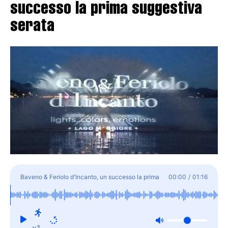
successo la prima suggestiva
serata
Baveno & Feriolo d'Incanto, un successo la prima
00:00
/
01:16
suggestiva serata
x1