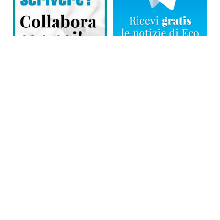
Direttore responsabile: Tiziana Amodei
Copyright © 2026, Editoriale Eco Risveglio srl a socio unico – Partita
Iva: 00476010038
iscrizione della testata al Trib. di Verbania n. 317 del 29.03.2002 –
iscrizione ROC n. 1665
La testata usufruisce dei contributi diretti dell’editoria D.Lgs 70/2017
e dei contributi L.R. n. 18 del 25/06/2008 e dei contributi D.P.C.M