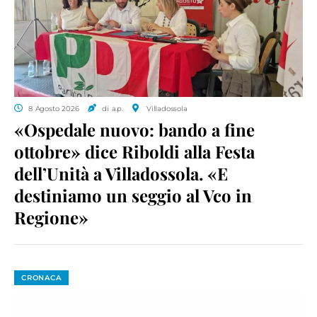
8 Agosto 2026
di a.p.
Villadossola
«Ospedale nuovo: bando a fine
ottobre» dice Riboldi alla Festa
dell’Unità a Villadossola. «E
destiniamo un seggio al Vco in
Regione»
CRONACA